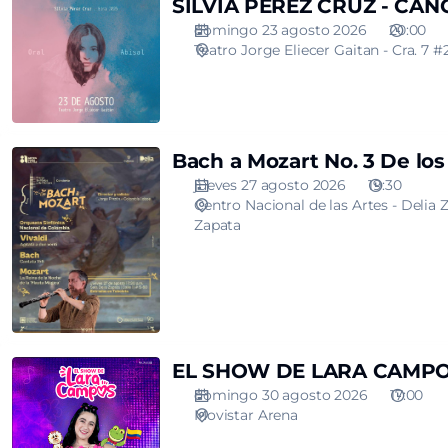
SÍLVIA
SÍLVIA PÉREZ CRUZ - CA
PÉREZ
domingo 23 agosto 2026
20:00
CRUZ
Teatro Jorge Eliecer Gaitan - Cra. 7 #
-
CANCELADO
Bach
Bach a Mozart No. 3 De los
a
jueves 27 agosto 2026
19:30
Mozart
Centro Nacional de las Artes - Delia 
No.
Zapata
3
De
los
cornos
a
la
EL
EL SHOW DE LARA CAMP
Reina
SHOW
domingo 30 agosto 2026
17:00
de
DE
Movistar Arena
la
LARA
Noche