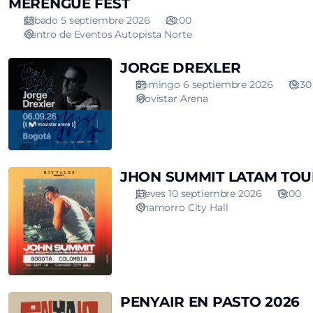
MERENGUE FEST
sábado 5 septiembre 2026
20:00
Centro de Eventos Autopista Norte
JORGE
JORGE DREXLER
DREXLER
domingo 6 septiembre 2026
19:30
Movistar Arena
JHON
JHON SUMMIT LATAM TOU
SUMMIT
jueves 10 septiembre 2026
19:00
LATAM
Chamorro City Hall
TOUR
PENYAIR
PENYAIR EN PASTO 2026