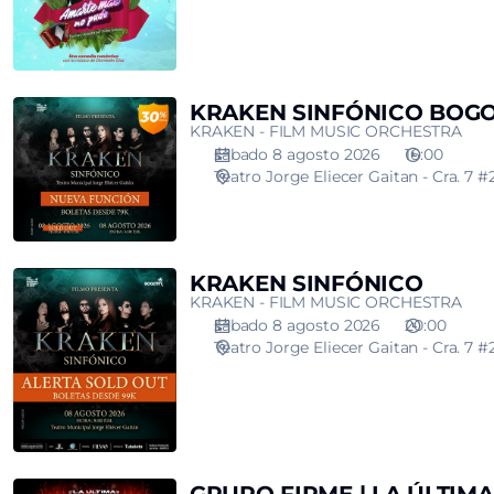
KRAKEN
KRAKEN SINFÓNICO BOG
KRAKEN - FILM MUSIC ORCHESTRA
SINFÓNICO
sábado 8 agosto 2026
16:00
BOGOTÁ
Teatro Jorge Eliecer Gaitan - Cra. 7 #
KRAKEN
KRAKEN SINFÓNICO
KRAKEN - FILM MUSIC ORCHESTRA
SINFÓNICO
sábado 8 agosto 2026
20:00
Teatro Jorge Eliecer Gaitan - Cra. 7 #
GRUPO