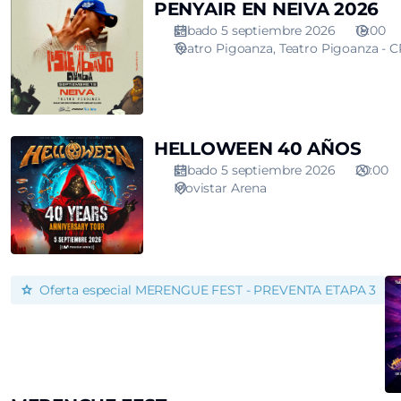
PENYAIR
PENYAIR EN NEIVA 2026
EN
sábado 5 septiembre 2026
18:00
NEIVA
Teatro Pigoanza
Teatro Pigoanza - C
2026
HELLOWEEN
HELLOWEEN 40 AÑOS
40
sábado 5 septiembre 2026
20:00
AÑOS
Movistar Arena
MERENGUE
Oferta especial
MERENGUE FEST - PREVENTA ETAPA 3
FEST