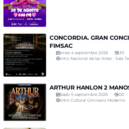
CAMPOS
CONCORDIA.
CONCORDIA. GRAN CONCI
GRAN
FIMSAC
CONCIERTO
viernes 4 septiembre 2026
19:30
DE
Centro Nacional de las Artes - Sala T
INAUGURACIÓN
DEL
XV
FIMSAC
ARTHUR
ARTHUR HANLON 2 MANO
HANLON
sábado 5 septiembre 2026
18:00
2
Centro Cultural Gimnasio Moderno
MANOS
1
MUNDO